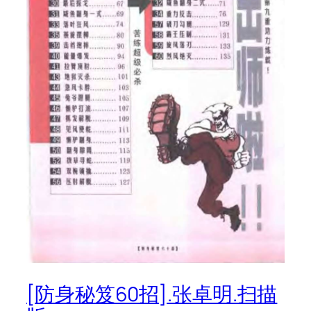
[防身秘笈60招].张卓明.扫描