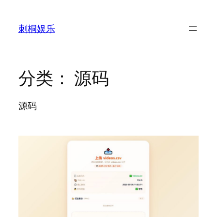
跳
至
刺桐娱乐
内
容
分类：
源码
源码