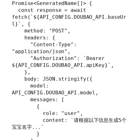
Promise<GeneratedName[]> {

  const response = await 
fetch(`${API_CONFIG.DOUBAO_API.baseUr
l}`, {

    method: "POST",

    headers: {

      "Content-Type": 
"application/json",

      "Authorization": `Bearer 
${API_CONFIG.DOUBAO_API.apiKey}`,

    },

    body: JSON.stringify({

      model: 
API_CONFIG.DOUBAO_API.model,

      messages: [

        {

          role: "user",

          content: `请根据以下信息生成5个
宝宝名字...`

        }
