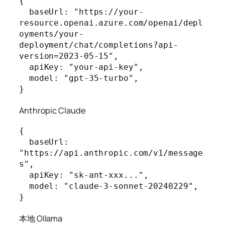
{

  baseUrl: "https://your-
resource.openai.azure.com/openai/depl
oyments/your-
deployment/chat/completions?api-
version=2023-05-15",

  apiKey: "your-api-key",

  model: "gpt-35-turbo",

}
Anthropic Claude
{

  baseUrl: 
"https://api.anthropic.com/v1/message
s",

  apiKey: "sk-ant-xxx...",

  model: "claude-3-sonnet-20240229",

}
本地 Ollama