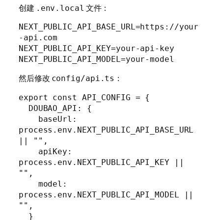
创建
文件：
.env.local
NEXT_PUBLIC_API_BASE_URL=https://your
-api.com

NEXT_PUBLIC_API_KEY=your-api-key

NEXT_PUBLIC_API_MODEL=your-model
然后修改
：
config/api.ts
export const API_CONFIG = {

  DOUBAO_API: {

    baseUrl: 
process.env.NEXT_PUBLIC_API_BASE_URL 
|| "",

    apiKey: 
process.env.NEXT_PUBLIC_API_KEY || 
"",

    model: 
process.env.NEXT_PUBLIC_API_MODEL || 
"",

  }
