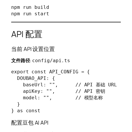
npm run build

npm run start
API 配置
当前 API 设置位置
文件路径
:
config/api.ts
export const API_CONFIG = {

  DOUBAO_API: {

    baseUrl: "",      // API 基础 URL

    apiKey: "",       // API 密钥

    model: "",        // 模型名称

  }

} as const
配置豆包 AI API