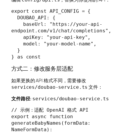
export const API_CONFIG = {

  DOUBAO_API: {

    baseUrl: "https://your-api-
endpoint.com/v1/chat/completions",

    apiKey: "your-api-key",

    model: "your-model-name",

  }

} as const
方式二：修改服务层适配
如果更换的 API 格式不同，需要修改
文件：
services/doubao-service.ts
文件路径
:
services/doubao-service.ts
// 示例：适配 OpenAI 格式 API

export async function 
generateBabyNames(formData: 
NameFormData): 