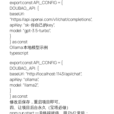
export const API_CONFIG = {
DOUBAO_API: {
baseUrl:
“https://api.openai.com/v1/chat/completions”,
apiKey: “sk-你自己的key”,
model: “gpt-3.5-turbo”,
}
} as const
Ollama 本地模型示例
typescript
export const API_CONFIG = {
DOUBAO_API: {
baseUrl: “http://localhost:1143/api/chat”,
apiKey: “ollama”,
model: “llama2”,
}
} as const
修改后保存，重启项目即可。
四、让项目后台永久（宝塔必做）
npm run start 一关终端就停，用 PM2 常驻：