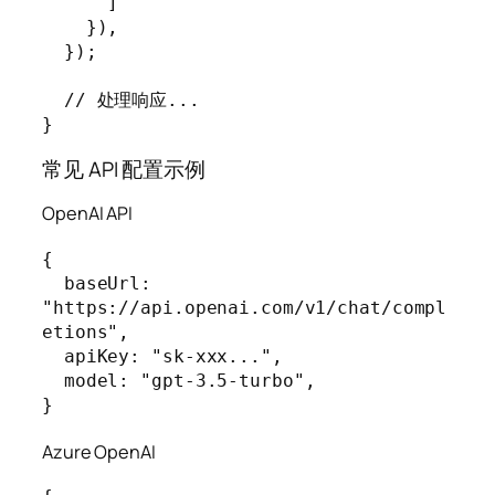
      ]

    }),

  });

  // 处理响应...

}
常见 API 配置示例
OpenAI API
{

  baseUrl: 
"https://api.openai.com/v1/chat/compl
etions",

  apiKey: "sk-xxx...",

  model: "gpt-3.5-turbo",

}
Azure OpenAI