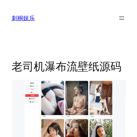
跳
至
刺桐娱乐
内
容
老司机瀑布流壁纸源码