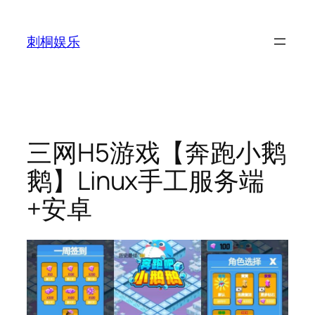
跳
至
刺桐娱乐
内
容
三网H5游戏【奔跑小鹅
鹅】Linux手工服务端
+安卓