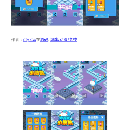
作者：
ctylxcx
在
源码
, 
游戏/动漫/竞技