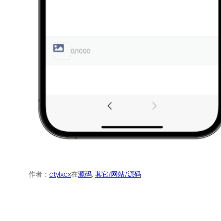
作者：
ctylxcx
在
源码
, 
其它/网站/源码