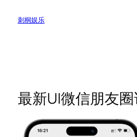
跳
至
刺桐娱乐
内
容
最新UI微信朋友