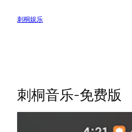
跳
至
刺桐娱乐
内
容
刺桐音乐-免费版