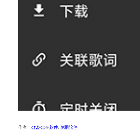
作者：
ctylxcx
在
软件
, 
刺桐软件