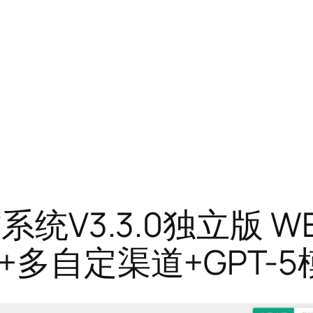
系统V3.3.0独立版 W
识+多自定渠道+GPT-