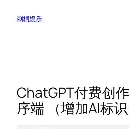
跳
至
刺桐娱乐
内
容
ChatGPT付费创作
序端 （增加AI标