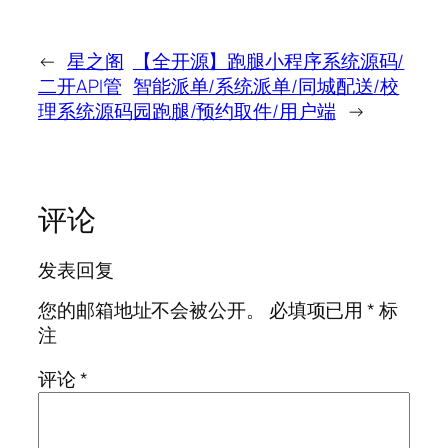
←
星之阁
【全开源】跑腿小程序系统源码/
二开API管
智能派单/系统派单/同城配送/校
理系统源码
园跑腿/预约取件/用户端
→
评论
发表回复
您的邮箱地址不会被公开。
必填项已用
*
标
注
评论
*