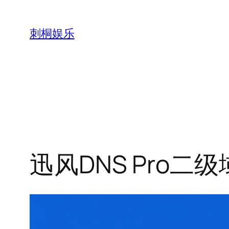
跳
至
刺桐娱乐
内
容
迅风DNS Pro二