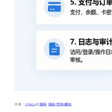
作者：
ctylxcx
在
源码
, 
域名/空间/建站