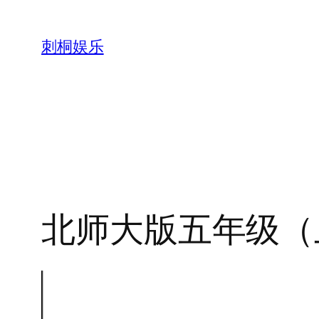
跳
至
刺桐娱乐
内
容
北师大版五年级（