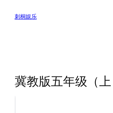
跳
至
刺桐娱乐
内
容
冀教版五年级（上