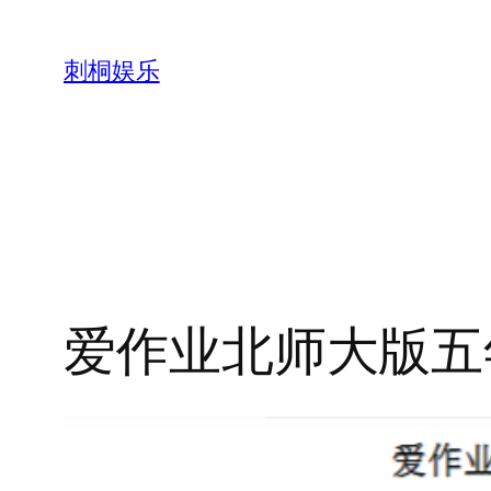
跳
至
刺桐娱乐
内
容
爱作业北师大版五