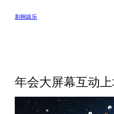
跳
至
刺桐娱乐
内
容
年会大屏幕互动上