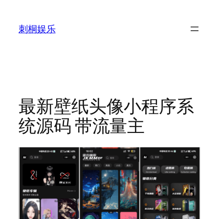
跳
至
刺桐娱乐
内
容
最新壁纸头像小程序系
统源码 带流量主