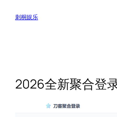
跳
至
刺桐娱乐
内
容
2026全新聚合