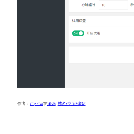
作者：
ctylxcx
在
源码
, 
域名/空间/建站