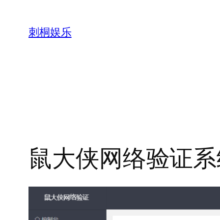
跳
至
刺桐娱乐
内
容
鼠大侠网络验证系