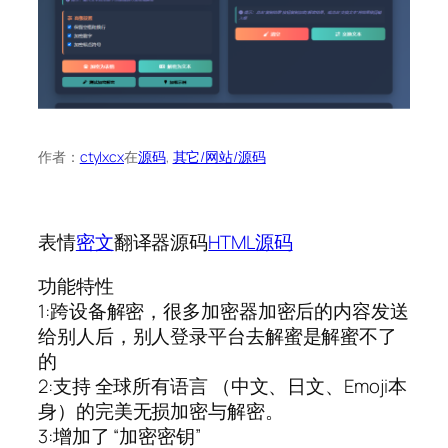
作者：
ctylxcx
在
源码
, 
其它/网站/源码
表情
密文
翻译器源码
HTML源码
功能特性
1:跨设备解密，很多加密器加密后的内容发送
给别人后，别人登录平台去解蜜是解蜜不了
的
2:支持 全球所有语言 （中文、日文、Emoji本
身）的完美无损加密与解密。
3:增加了 “加密密钥”