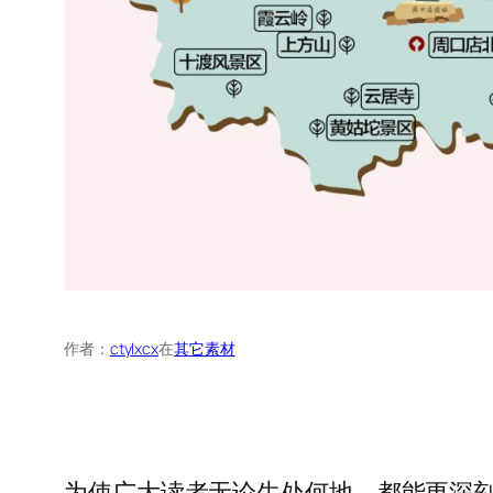
作者：
ctylxcx
在
其它素材
为使广大读者无论生处何地，都能更深