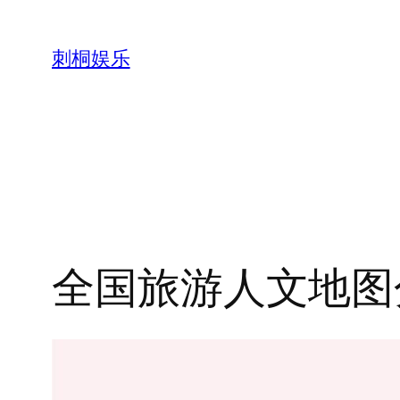
跳
至
刺桐娱乐
内
容
全国旅游人文地图