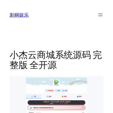
跳
至
刺桐娱乐
内
容
小杰云商城系统源码 完
整版 全开源