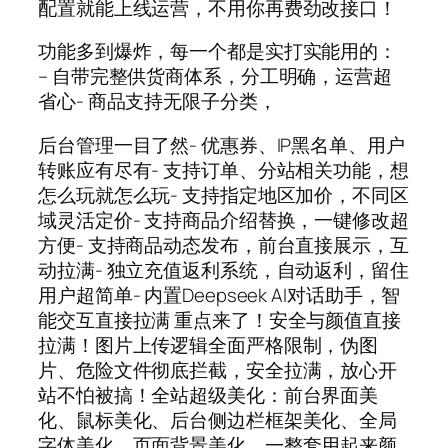
配置就能上线运营，不用你再费劲改接口！
功能多到爆炸，每一个都是实打实能用的：
– 自带完整供货商体系，分工明确，运营超
省心- 商品支持无限子分类，
后台管理一目了然- 优惠券、IP黑名单、用户
转账应有尽有- 支持订单、分站相关功能，想
怎么玩就怎么玩- 支持指定地区加价，不同区
域灵活定价- 支持商品介绍替换，一键修改超
方便- 支持商品动态发布，前台直接展示，互
动拉满- 独立充值返利系统，自动返利，留住
用户超简单- 内置Deepseek AI对话助手，智
能交互直接拉满 重点来了！安全与颜值直接
拉满！图片上传逻辑全面严格限制，伪图
片、危险文件彻底拦截，安全拉满，放心开
站不怕被搞！全站超级美化：前台界面美
化、鼠标美化、后台侧边栏框架美化、全局
字体美化、页面背景美化，一整套用起来颜