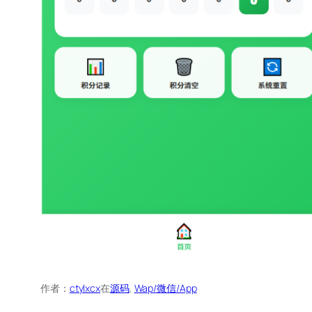
作者：
ctylxcx
在
源码
, 
Wap/微信/App