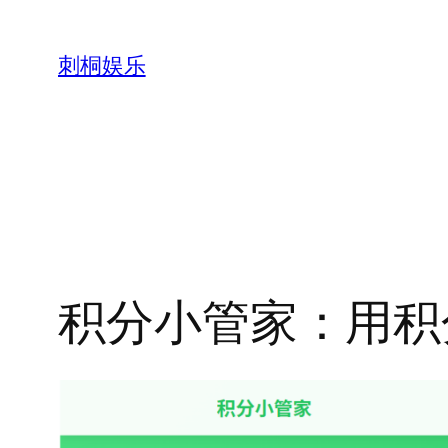
跳
至
刺桐娱乐
内
容
积分小管家：用积