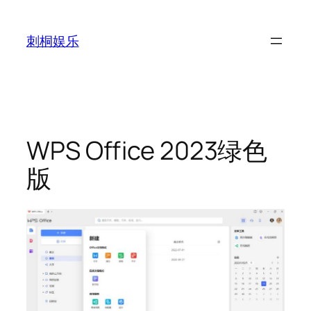
跳
至
刺桐娱乐
内
容
WPS Office 2023绿色
版