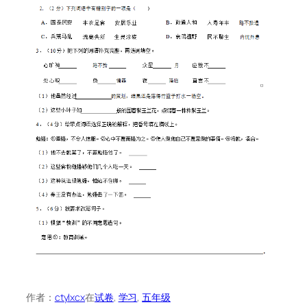
作者：
ctylxcx
在
试卷
, 
学习
, 
五年级