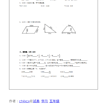
作者：
ctylxcx
在
试卷
, 
学习
, 
五年级