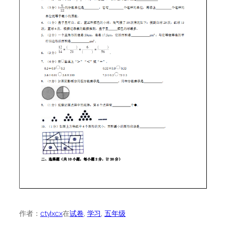
作者：
ctylxcx
在
试卷
, 
学习
, 
五年级