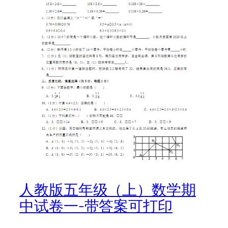
人教版五年级（上）数学期
中试卷一-带答案可打印