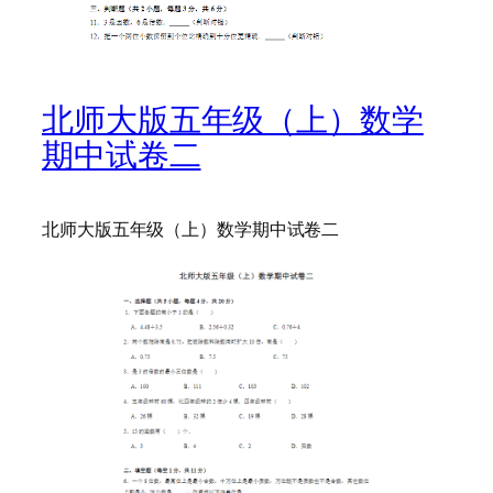
北师大版五年级（上）数学
期中试卷二
北师大版五年级（上）数学期中试卷二