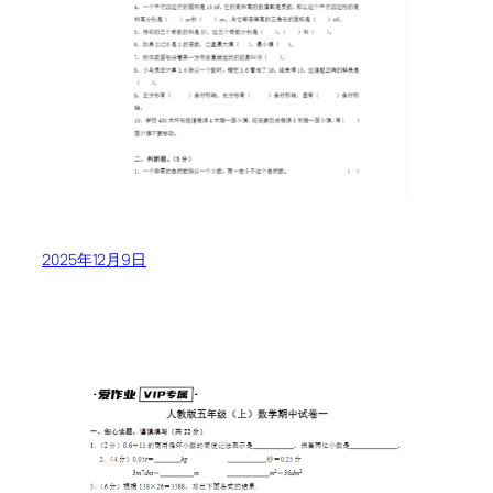
2025年12月9日