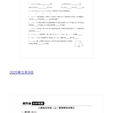
2025年12月9日