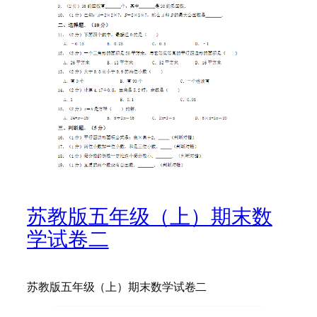
苏教版五年级（上）期末数
学试卷二
苏教版五年级（上）期末数学试卷二