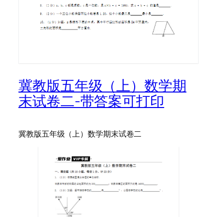
冀教版五年级（上）数学期
末试卷二-带答案可打印
冀教版五年级（上）数学期末试卷二