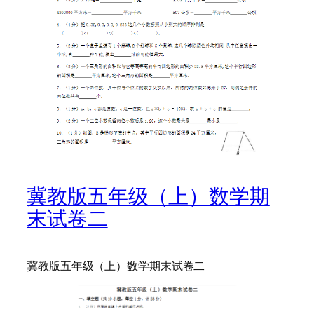
冀教版五年级（上）数学期
末试卷二
冀教版五年级（上）数学期末试卷二