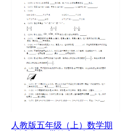
人教版五年级（上）数学期