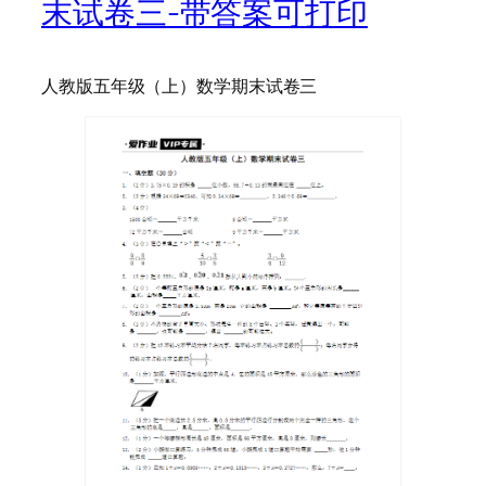
末试卷三-带答案可打印
人教版五年级（上）数学期末试卷三