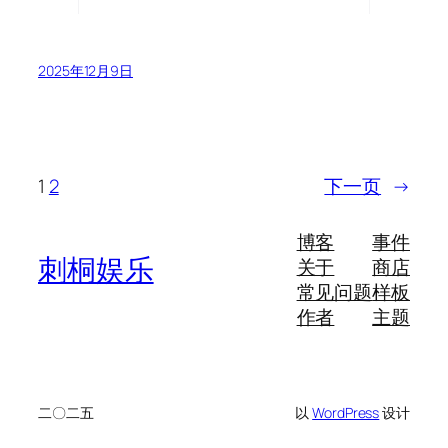
2025年12月9日
1
2
下一页
→
博客
事件
刺桐娱乐
关于
商店
常见问题
样板
作者
主题
二〇二五
以
WordPress
设计