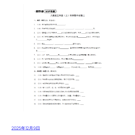
2025年12月9日