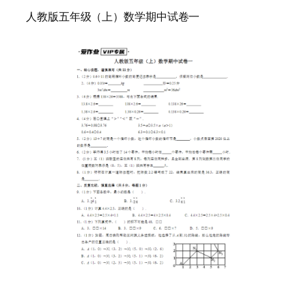
人教版五年级（上）数学期中试卷一