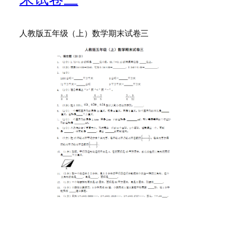
人教版五年级（上）数学期末试卷三