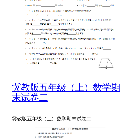
冀教版五年级（上）数学期
末试卷二
冀教版五年级（上）数学期末试卷二