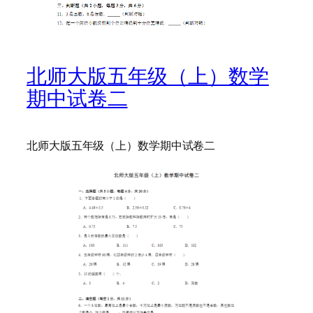
北师大版五年级（上）数学
期中试卷二
北师大版五年级（上）数学期中试卷二